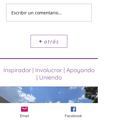
Jardín de mariposas
Escribir un comentario...
Cestas de trab
maestros
atrás
Inspirador | Involucrar | Apoyando
| Uniendo
Email
Facebook