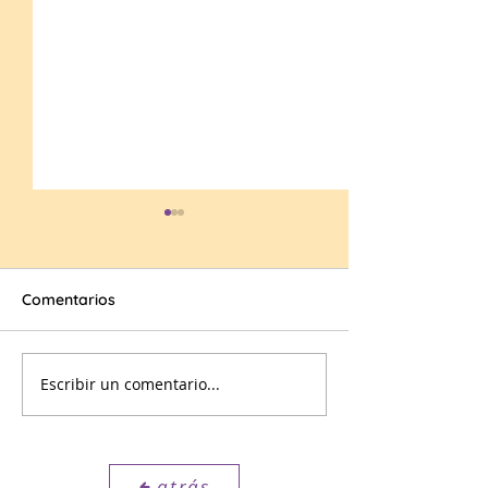
Anuario
Comentarios
Escribir un comentario...
LA
RETROALIMENT
ES UN REGALO
atrás