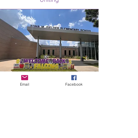
Email
Facebook
Important Katy ISD Links
Fielder Elementary School
Lunch Menu
Counselor's Corner
BusTrack