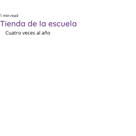
1 min read
Tienda de la escuela
Cuatro veces al año
Eleme
Eleme
P
P